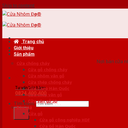
Skip to content
Trang chủ
Giới thiệu
HỆ
Sản phẩm
Nơi bán cửa nh
Cửa chống cháy
Cửa gỗ chống cháy
Cửa nhôm vân gỗ
Cửa thép chống cháy
Tư vấn bán hàng
Cửa Thép Hàn Quốc
0824.400.400
Cửa thép vân gỗ
Cửa vân gỗ 5D
Tìm kiếm:
Báo giá
Cửa gỗ
Cửa gỗ công nghiệp HDF
Cửa Gỗ Hàn Quốc