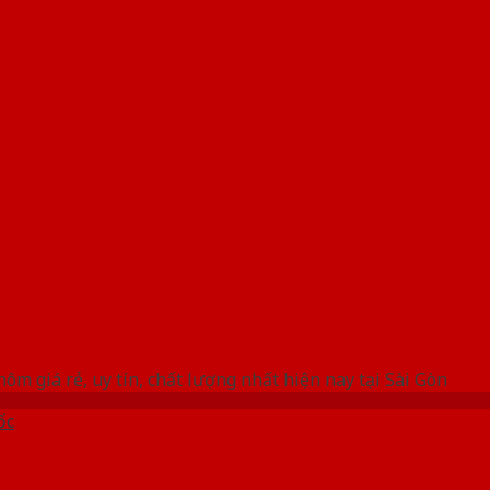
 THỐNG SHOWROOM SAIGONDOOR
ôm giá rẻ, uy tín, chất lượng nhất hiện nay tại Sài Gòn
ốc