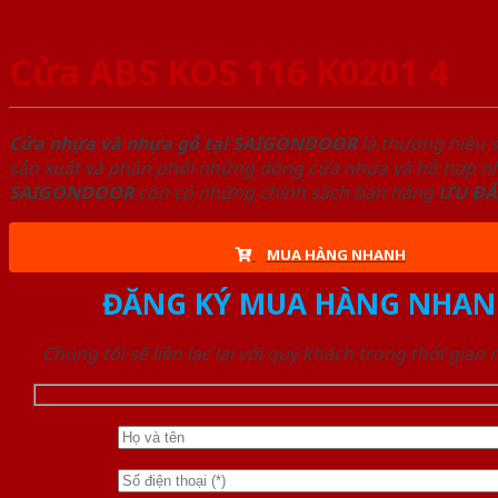
Cửa ABS KOS 116 K0201 4
Cửa nhựa và nhựa gỗ tại SAIGONDOOR
là thương hiệu 
sản xuất và phân phối những dòng cửa nhựa và hỗ hợp nhự
SAIGONDOOR
còn có những chính sách bán hàng
ƯU ĐÃ
MUA HÀNG NHANH
ĐĂNG KÝ MUA HÀNG NHAN
Chúng tôi sẽ liên lạc lại với quý khách trong thời gian