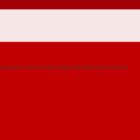
 THỐNG SHOWROOM SAIGONDOOR
ôm giá rẻ, uy tín, chất lượng nhất hiện nay tại Sài Gòn