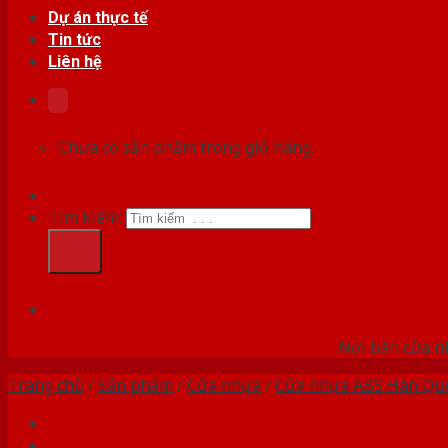
Dự án thực tế
Tin tức
Liên hệ
Chưa có sản phẩm trong giỏ hàng.
Tìm kiếm:
HỆ
Nơi bán cửa nh
Trang chủ
/
Sản phẩm
/
Cửa nhựa
/
Cửa nhựa ABS Hàn Qu