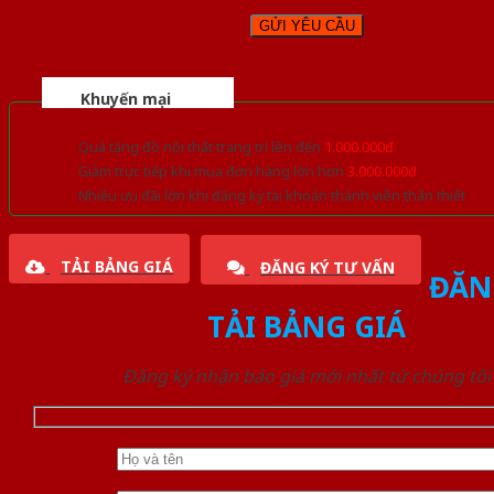
Khuyến mại
Quà tặng đồ nội thất trang trí lên đến
1.000.000đ
Giảm trực tiếp khi mua đơn hàng lớn hơn
3.000.000đ
Nhiều ưu đãi lớn khi đăng ký tài khoản thành viên thân thiết
TẢI BẢNG GIÁ
ĐĂNG KÝ TƯ VẤN
ĐĂN
TẢI BẢNG GIÁ
Đăng ký nhận báo giá mới nhất từ chúng tôi