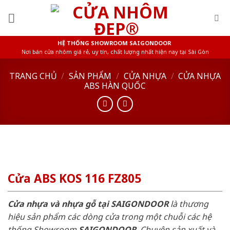
Skip
to
content
HỆ THỐNG SHOWROOM SAIGONDOOR
Nơi bán cửa nhôm giá rẻ, uy tín, chất lượng nhất hiện nay tại Sài Gòn
TRANG CHỦ
/
SẢN PHẨM
/
CỬA NHỰA
/
CỬA NHỰA
ABS HÀN QUỐC
Cửa ABS KOS 116 FZ805
Cửa nhựa và nhựa gỗ tại SAIGONDOOR
là thương
hiệu sản phẩm các dòng cửa trong một chuỗi các hệ
thống Showroom
SAIGONDOOR
. Chuyên sản xuất và