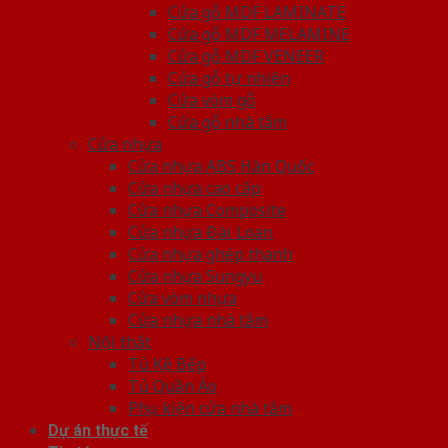
Cửa gỗ MDF LAMINATE
Cửa gỗ MDF MELAMINE
Cửa gỗ MDF VENEER
Cửa gỗ tự nhiên
Cửa vòm gỗ
Cửa gỗ nhà tắm
Cửa nhựa
Cửa nhựa ABS Hàn Quốc
Cửa nhựa cao cấp
Cửa nhựa Composite
Cửa nhựa Đài Loan
Cửa nhựa ghép thanh
Cửa nhựa Sungyu
Cửa vòm nhựa
Cửa nhựa nhà tắm
Nội thất
Tủ Kệ Bếp
Tủ Quần Áo
Phụ kiện cửa nhà tắm
Dự án thực tế