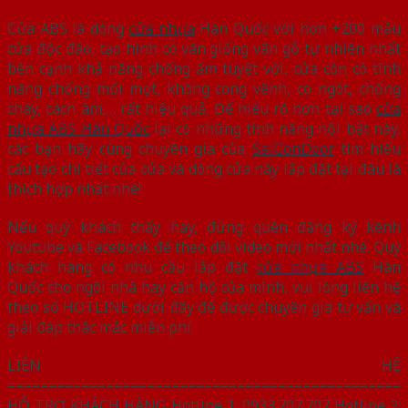
Cửa ABS là dòng
cửa nhựa
Hàn Quốc với hơn +200 mẫu
cửa độc đáo, tạo hình có vân giống vân gỗ tự nhiên nhất
bên cạnh khả năng chống ẩm tuyệt vời, cửa còn có tính
năng chống mối mọt, không cong vênh, co ngót, chống
cháy, cách âm,… rất hiệu quả. Để hiểu rõ hơn tại sao
cửa
nhựa ABS Hàn Quốc
lại có những tính năng nội bật này,
các bạn hãy cùng chuyên gia của
SaiGonDoor
tìm hiểu
cấu tạo chi tiết của cửa và dòng cửa này lắp đặt tại đâu là
thích hợp nhất nhé!
Nếu quý khách thấy hay, đừng quên đăng ký kênh
Youtube và Facebook để theo dõi video mới nhất nhé. Quý
khách hàng có nhu cầu lắp đặt
cửa nhựa ABS
Hàn
Quốc cho ngôi nhà hay căn hộ của mình, vui lòng liên hệ
theo số HOTLINE dưới đây để được chuyên gia tư vấn và
giải đáp thắc mắc miễn phí.
LIÊN HỆ
================================================
HỖ TRỢ KHÁCH HÀNG Hotline 1: 0933.707.707 Hotline 2: