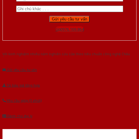
Gọi 0976.169.864
Với kinh nghiệm nhiêu năm nghiên cứu cửa theo tiêu chuẩn công nghệ Châu
Âu.Chúng tôi tự tin là nhà sản xuất & cung cấp hàng đầu tại Việt Nam!
Gửi yêu cầu tư vấn
Tải báo giá tổng hợp
Yêu cầu gọi lại (3 phút)
Dành cho đại lý