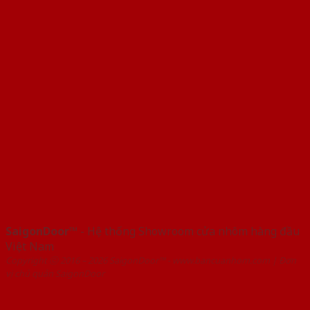
SaigonDoor™
- Hệ thống Showroom cửa nhôm hàng đầu
Việt Nam
Copyright ⓒ 2016 – 2026 SaigonDoor™ - www.bancuanhom.com | Đơn
vị chủ quản SaigonDoor