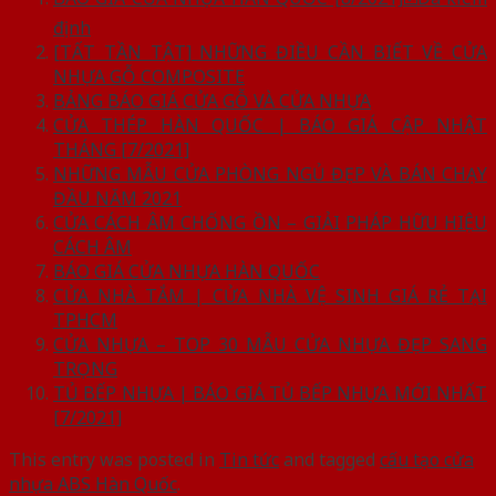
định
[TẤT TẦN TẬT] NHỮNG ĐIỀU CẦN BIẾT VỀ CỬA
NHỰA GỖ COMPOSITE
BẢNG BÁO GIÁ CỬA GỖ VÀ CỬA NHỰA
CỬA THÉP HÀN QUỐC | BÁO GIÁ CẬP NHẬT
THÁNG [7/2021]
NHỮNG MẪU CỬA PHÒNG NGỦ ĐẸP VÀ BÁN CHẠY
ĐẦU NĂM 2021
CỬA CÁCH ÂM CHỐNG ỒN – GIẢI PHÁP HỮU HIỆU
CÁCH ÂM
BÁO GIÁ CỬA NHỰA HÀN QUỐC
CỬA NHÀ TẮM | CỬA NHÀ VỆ SINH GIÁ RẺ TẠI
TPHCM
CỬA NHỰA – TOP 30 MẪU CỬA NHỰA ĐẸP SANG
TRỌNG
TỦ BẾP NHỰA | BÁO GIÁ TỦ BẾP NHỰA MỚI NHẤT
[7/2021]
This entry was posted in
Tin tức
and tagged
cấu tạo cửa
nhựa ABS Hàn Quốc
.