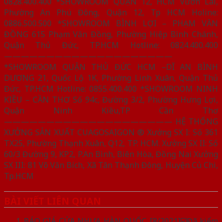
0828.400.400 *SHOWROOM QUẬN 12, HCM Vườn Lài,
Phường An Phú Đông, Quận 12, Tp HCM Holine:
0886.500.500 *SHOWROOM BÌNH LỢI – PHẠM VĂN
ĐỒNG 615 Phạm Văn Đồng, Phường Hiệp Bình Chánh,
Quận Thủ Đức, TP.HCM Hotline: 0824.400.400
————————————————————
*SHOWROOM QUẬN THỦ ĐỨC HCM –DĨ AN BÌNH
DƯƠNG 21, Quốc Lộ 1K, Phường Linh Xuân, Quận Thủ
Đức, TP.HCM Hotline: 0855.400.400 *SHOWROOM NINH
KIỀU – CẦN THƠ Số 94c, Đường 3/2, Phường Hưng Lợi,
Quận Ninh Kiều,TP Cần Thơ
———————————————————— HỆ THỐNG
XƯỞNG SẢN XUẤT CUAGOSAIGON ® Xưởng SX I: Số 361
TX25, Phường Thạnh Xuân, Q12, TP. HCM. Xưởng SX II: Số
60/3 Đường 9, KP2, P.An Bình, Biên Hòa, Đồng Nai Xưởng
SX III: 81 Võ Văn Bích, Xã Tân Thạnh Đông, Huyện Củ Chi,
Tp.HCM
BÀI VIẾT LIÊN QUAN
BÁO GIÁ CỬA NHỰA HÀN QUỐC [8/2021]☑️Đã kiểm