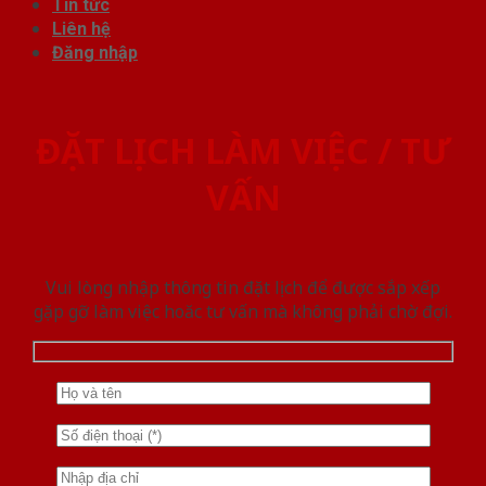
Tin tức
Liên hệ
Đăng nhập
ĐẶT LỊCH LÀM VIỆC / TƯ
VẤN
Vui lòng nhập thông tin đặt lịch để được sắp xếp
gặp gỡ làm việc hoăc tư vấn mà không phải chờ đợi.