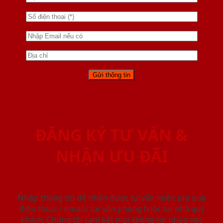
ĐĂNG KÝ TƯ VẤN &
NHẬN ƯU ĐÃI
Nhập thông tin để nhận được tư vấn miễn phí qua
điện thoại / email/ tại văn phòng hoặc tại nhà quý
khách. Chúng tôi cam kết mọi thông tin nhập vào