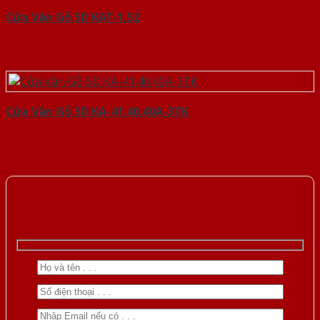
Cửa Vân Gỗ 5D KAT-1.52
Cửa Vân Gỗ 5D KA-41.40.40A-3TK