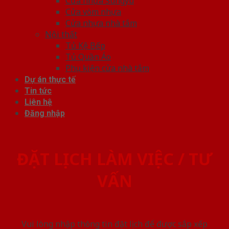
Cửa nhựa Sungyu
Cửa vòm nhựa
Cửa nhựa nhà tắm
Nội thất
Tủ Kệ Bếp
Tủ Quần Áo
Phụ kiện cửa nhà tắm
Dự án thực tế
Tin tức
Liên hệ
Đăng nhập
ĐẶT LỊCH LÀM VIỆC / TƯ
VẤN
Vui lòng nhập thông tin đặt lịch để được sắp xếp