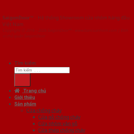
SaigonDoor™
- Hệ thống Showroom cửa nhôm hàng đầu
Việt Nam
Copyright ⓒ 2016 – 2026 SaigonDoor™ - www.bancuanhom.com | Đơn
vị chủ quản SaigonDoor
Tìm kiếm:
Trang chủ
Giới thiệu
Sản phẩm
Cửa chống cháy
Cửa gỗ chống cháy
Cửa nhôm vân gỗ
Cửa thép chống cháy