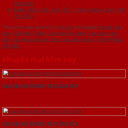
[03/2022]
BẢNG BÁO GIÁ CỬA GỖ | CỬA NHỰA CAO CẤP
[11/2021]
This entry was posted in
Tin tức
and tagged
cửa gỗ nhà
tắm
,
CỬA NHÀ TẮM
,
CỬA NHÀ VỆ SINH
,
cửa nhựa nhà
tắm
,
cửa nhựa nhà vệ sinh
,
Cửa phòng tắm
,
CỬA PHÒNG
VỆ SINH
.
Khuyến mại hôm nay
Cửa Vân Gỗ 5D KAT-41.52.52A-4TK
Cửa Vân Gỗ 5D KAT-41.51.51A-3TK