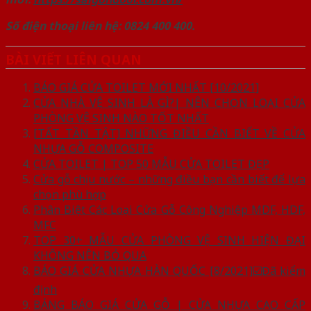
Số điện thoại liên hệ: 0824 400 400.
BÀI VIẾT LIÊN QUAN
BÁO GIÁ CỬA TOILET MỚI NHẤT [10/2021]
CỬA NHÀ VỆ SINH LÀ GÌ?| NÊN CHỌN LOẠI CỬA
PHÒNG VỆ SINH NÀO TỐT NHẤT
[TẤT TẦN TẬT] NHỮNG ĐIỀU CẦN BIẾT VỀ CỬA
NHỰA GỖ COMPOSITE
CỬA TOILET | TOP 50 MẪU CỬA TOILET ĐẸP
Cửa gỗ chịu nước – những điều bạn cần biết để lựa
chọn phù hợp
Phân Biệt Các Loại Cửa Gỗ Công Nghiệp MDF, HDF,
MFC
TOP 30+ MẪU CỬA PHÒNG VỆ SINH HIỆN ĐẠI
KHÔNG NÊN BỎ QUA
BÁO GIÁ CỬA NHỰA HÀN QUỐC [8/2021]☑️Đã kiểm
định
BẢNG BÁO GIÁ CỬA GỖ | CỬA NHỰA CAO CẤP