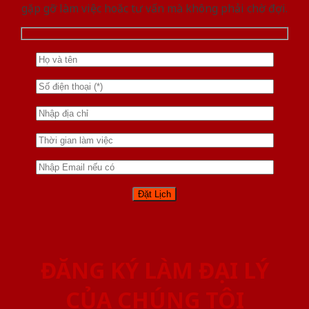
gặp gỡ làm việc hoăc tư vấn mà không phải chờ đợi.
ĐĂNG KÝ LÀM ĐẠI LÝ
CỦA CHÚNG TÔI