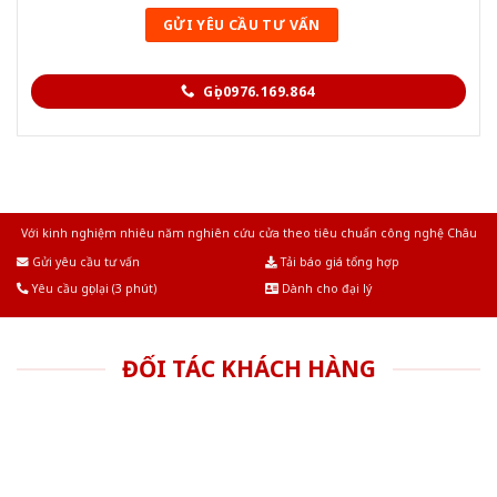
Gọi 0976.169.864
Với kinh nghiệm nhiêu năm nghiên cứu cửa theo tiêu chuẩn công nghệ Châu
Âu.Chúng tôi tự tin là nhà sản xuất & cung cấp hàng đầu tại Việt Nam!
Gửi yêu cầu tư vấn
Tải báo giá tổng hợp
Yêu cầu gọi lại (3 phút)
Dành cho đại lý
ĐỐI TÁC KHÁCH HÀNG