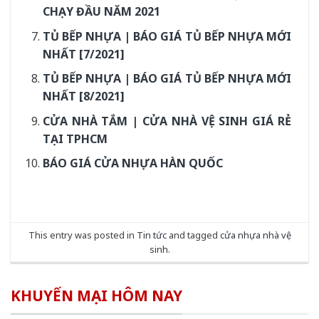
CHẠY ĐẦU NĂM 2021
TỦ BẾP NHỰA | BÁO GIÁ TỦ BẾP NHỰA MỚI
NHẤT [7/2021]
TỦ BẾP NHỰA | BÁO GIÁ TỦ BẾP NHỰA MỚI
NHẤT [8/2021]
CỬA NHÀ TẮM | CỬA NHÀ VỆ SINH GIÁ RẺ
TẠI TPHCM
BÁO GIÁ CỬA NHỰA HÀN QUỐC
This entry was posted in
Tin tức
and tagged
cửa nhựa nhà vệ
sinh
.
KHUYẾN MẠI HÔM NAY