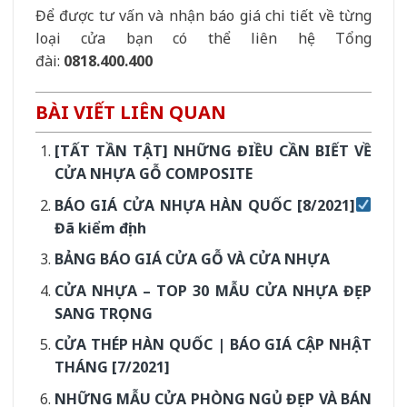
Để được tư vấn và nhận báo giá chi tiết về từng
loại cửa bạn có thể liên hệ Tổng
đài:
0818.400.400
BÀI VIẾT LIÊN QUAN
[TẤT TẦN TẬT] NHỮNG ĐIỀU CẦN BIẾT VỀ
CỬA NHỰA GỖ COMPOSITE
BÁO GIÁ CỬA NHỰA HÀN QUỐC [8/2021]
Đã kiểm định
BẢNG BÁO GIÁ CỬA GỖ VÀ CỬA NHỰA
CỬA NHỰA – TOP 30 MẪU CỬA NHỰA ĐẸP
SANG TRỌNG
CỬA THÉP HÀN QUỐC | BÁO GIÁ CẬP NHẬT
THÁNG [7/2021]
NHỮNG MẪU CỬA PHÒNG NGỦ ĐẸP VÀ BÁN