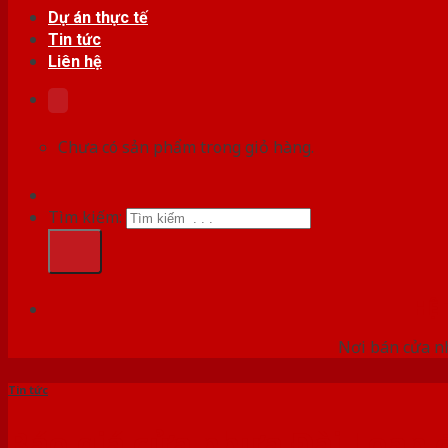
Dự án thực tế
Tin tức
Liên hệ
Chưa có sản phẩm trong giỏ hàng.
Tìm kiếm:
HỆ
Nơi bán cửa nh
Tin tức
Báo giá cửa nhựa Đài Loan đ