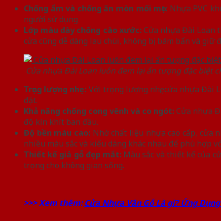
Chống ẩm và chống ăn mòn mối mọt:
Nhựa PVC khôn
người sử dụng
Lớp màu dày chống cào xước:
Cửa nhựa Đài Loan th
cửa cũng dễ dàng lau chùi, không bị bám bẩn và giữ đ
Cửa nhựa Đài Loan luôn đem lại ấn tượng đặc biệt c
Trọng lượng nhẹ:
Với trọng lượng nhẹ, cửa nhựa Đài L
đặt.
Khả năng chống cong vênh và co ngót:
Cửa nhựa Đài
độ kín khít ban đầu.
Độ bền màu cao:
Nhờ chất liệu nhựa cao cấp, cửa n
nhiều màu sắc và kiểu dáng khác nhau để phù hợp với
Thiết kế giả gỗ đẹp mắt:
Màu sắc và thiết kế của c
trọng cho không gian sống.
>>> Xem thêm:
Cửa Nhựa Vân Gỗ Là gì? Ứng Dụng