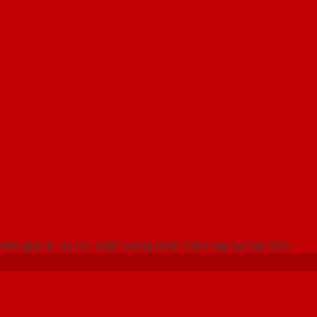
 THỐNG SHOWROOM SAIGONDOOR
ôm giá rẻ, uy tín, chất lượng nhất hiện nay tại Sài Gòn
ạt chuẩn chất lượng giá tốt