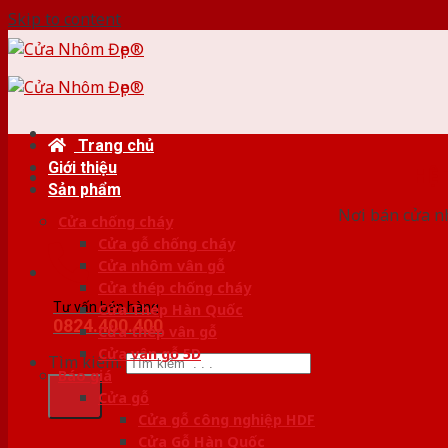
Skip to content
Trang chủ
Giới thiệu
HỆ
Sản phẩm
Nơi bán cửa nh
Cửa chống cháy
Cửa gỗ chống cháy
Cửa nhôm vân gỗ
Cửa thép chống cháy
Tư vấn bán hàng
Cửa Thép Hàn Quốc
0824.400.400
Cửa thép vân gỗ
Cửa vân gỗ 5D
Tìm kiếm:
Báo giá
Cửa gỗ
Cửa gỗ công nghiệp HDF
Cửa Gỗ Hàn Quốc