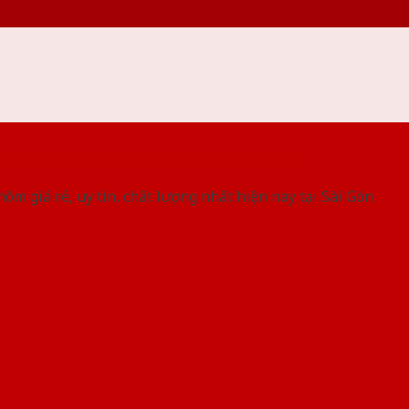
 THỐNG SHOWROOM SAIGONDOOR
ôm giá rẻ, uy tín, chất lượng nhất hiện nay tại Sài Gòn