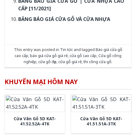
BẢNG BÁO GIÁ CỬA GỖ | CỬA NHỰA CAO
CẤP [11/2021]
BẢNG BÁO GIÁ CỬA GỖ VÀ CỬA NHỰA
This entry was posted in
Tin tức
and tagged
Báo giá cửa gỗ
cao cấp
,
báo giá cửa gỗ giá rẻ
,
cửa gỗ cao cấp
,
Cửa gỗ công
nghiệp
,
cửa gỗ đẹp
,
cửa gỗ giá rẻ
,
thi công cửa gỗ
.
KHUYẾN MẠI HÔM NAY
Cửa Vân Gỗ 5D KAT-
Cửa Vân Gỗ 5D KAT-
41.52.52A-4TK
41.51.51A-3TK