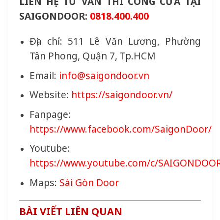
LIÊN HỆ TƯ VẤN THI CÔNG CỬA TẠI
SAIGONDOOR:
0818.400.400
Địa chỉ: 511 Lê Văn Lương, Phường
Tân Phong, Quận 7, Tp.HCM
Email:
info@saigondoor.vn
Website:
https://saigondoor.vn/
Fanpage:
https://www.facebook.com/SaigonDoor/
Youtube:
https://www.youtube.com/c/SAIGONDOO
Maps:
Sài Gòn Door
BÀI VIẾT LIÊN QUAN