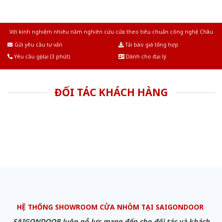
Với kinh nghiệm nhiêu năm nghiên cứu cửa theo tiêu chuẩn công nghệ Châu
Âu.Chúng tôi tự tin là nhà sản xuất & cung cấp hàng đầu tại Việt Nam!
Gửi yêu cầu tư vấn
Tải báo giá tổng hợp
Yêu cầu gọi lại (3 phút)
Dành cho đại lý
ĐỐI TÁC KHÁCH HÀNG
HỆ THỐNG SHOWROOM CỬA NHÔM TẠI SAIGONDOOR
SAIGONDOOR luôn nỗ lực mang đến cho đối tác và khách