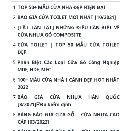
TOP 50+ MẪU CỬA NHÀ ĐẸP HIỆN ĐẠI
BÁO GIÁ CỬA TOILET MỚI NHẤT [10/2021]
[TẤT TẦN TẬT] NHỮNG ĐIỀU CẦN BIẾT VỀ
CỬA NHỰA GỖ COMPOSITE
CỬA TOILET | TOP 50 MẪU CỬA TOILET
ĐẸP
Phân Biệt Các Loại Cửa Gỗ Công Nghiệp
MDF, HDF, MFC
100+ MẪU CỬA NHÀ 1 CÁNH ĐẸP HOT NHẤT
2022
BÁO GIÁ CỬA NHỰA HÀN QUỐC
[8/2021]☑️Đã kiểm định
BẢNG BÁO GIÁ CỬA GỖ | CỬA NHỰA CAO
CẤP [03/2022]