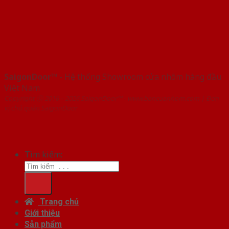
SaigonDoor™
- Hệ thống Showroom cửa nhôm hàng đầu
Việt Nam
Copyright ⓒ 2016 – 2026 SaigonDoor™ - www.bancuanhom.com | Đơn
vị chủ quản SaigonDoor
Tìm kiếm:
Trang chủ
Giới thiệu
Sản phẩm