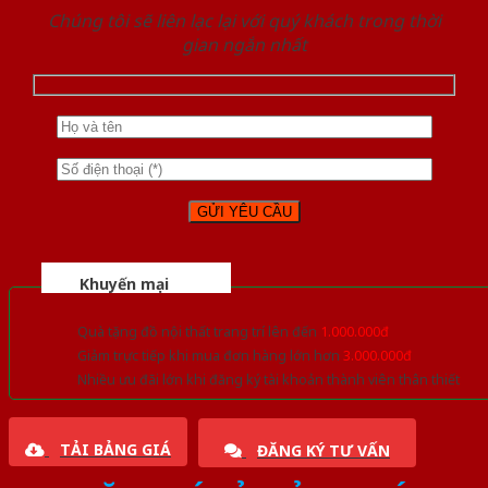
Chúng tôi sẽ liên lạc lại với quý khách trong thời
gian ngắn nhất
Khuyến mại
Quà tặng đồ nội thất trang trí lên đến
1.000.000đ
Giảm trực tiếp khi mua đơn hàng lớn hơn
3.000.000đ
Nhiều ưu đãi lớn khi đăng ký tài khoản thành viên thân thiết
TẢI BẢNG GIÁ
ĐĂNG KÝ TƯ VẤN