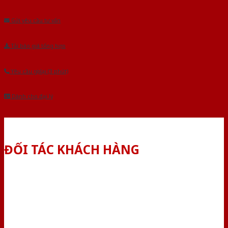
Âu.Chúng tôi tự tin là nhà sản xuất & cung cấp hàng đầu tại Việt Nam!
Gửi yêu cầu tư vấn
Tải báo giá tổng hợp
Yêu cầu gọi lại (3 phút)
Dành cho đại lý
ĐỐI TÁC KHÁCH HÀNG