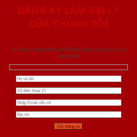
ĐĂNG KÝ LÀM ĐẠI LÝ
CỦA CHÚNG TÔI
Vui lòng nhập thông tin để đăng ký làm đại lý của
chúng tôi