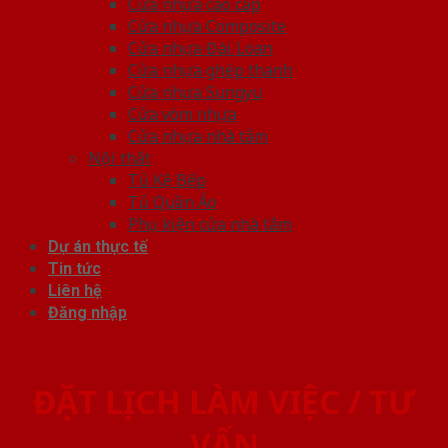
Cửa nhựa cao cấp
Cửa nhựa Composite
Cửa nhựa Đài Loan
Cửa nhựa ghép thanh
Cửa nhựa Sungyu
Cửa vòm nhựa
Cửa nhựa nhà tắm
Nội thất
Tủ Kệ Bếp
Tủ Quần Áo
Phụ kiện cửa nhà tắm
Dự án thực tế
Tin tức
Liên hệ
Đăng nhập
ĐẶT LỊCH LÀM VIỆC / TƯ
VẤN