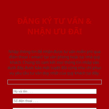
ĐĂNG KÝ TƯ VẤN &
NHẬN ƯU ĐÃI
Nhập thông tin để nhận được tư vấn miễn phí qua
điện thoại / email/ tại văn phòng hoặc tại nhà quý
khách. Chúng tôi cam kết mọi thông tin nhập vào
dưới đây được bảo mật tuyệt đối cũng như chỉ phục
vụ yêu cầu tư vấn duy nhất của quý khách tại đây.