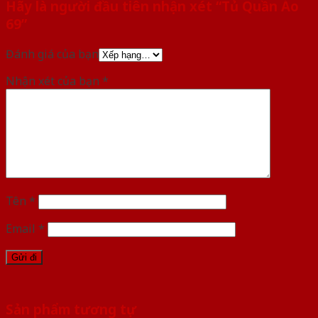
Hãy là người đầu tiên nhận xét “Tủ Quần Áo
69”
Đánh giá của bạn
Nhận xét của bạn
*
Tên
*
Email
*
Sản phẩm tương tự