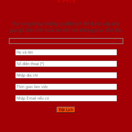
Vui lòng nhập thông tin đặt lịch để được sắp xếp
gặp gỡ làm việc hoăc tư vấn mà không phải chờ đợi.