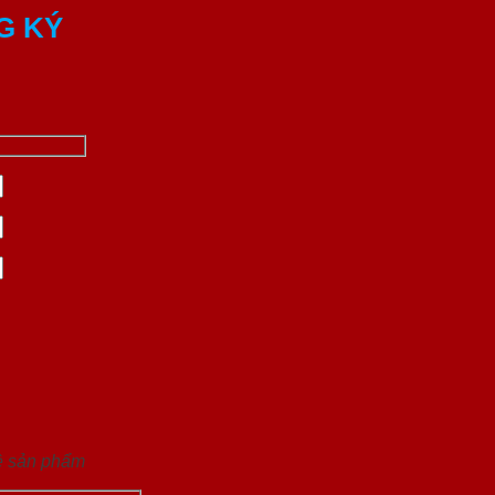
G KÝ
về sản phẩm