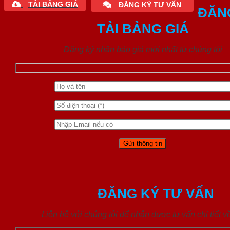
TẢI BẢNG GIÁ
ĐĂNG KÝ TƯ VẤN
ĐĂN
TẢI BẢNG GIÁ
Đăng ký nhận báo giá mới nhất từ chúng tôi
ĐĂNG KÝ TƯ VẤN
Liên hệ với chúng tôi để nhận được tư vấn chi tiết 