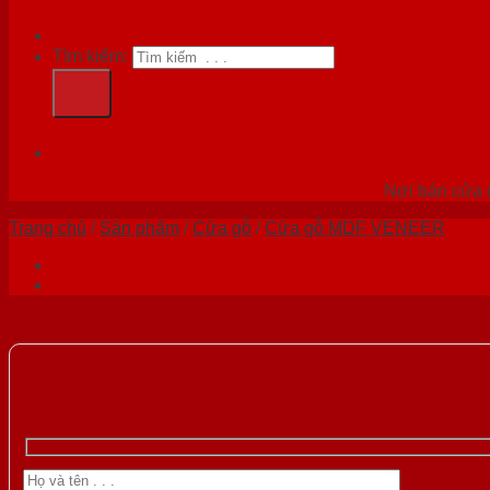
Tìm kiếm:
HỆ
Nơi bán cửa n
Trang chủ
/
Sản phẩm
/
Cửa gỗ
/
Cửa gỗ MDF VENEER