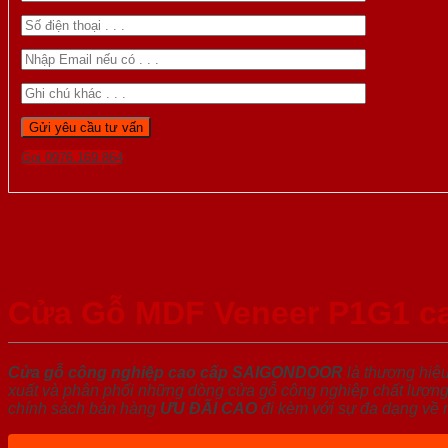
Gọi 0976.169.864
Cửa Gỗ MDF Veneer P1G1 c
Cửa gỗ công nghiệp cao cấp SAIGONDOOR
là thương hiệ
xuất và phân phối những dòng cửa gỗ công nghiệp chất lượng 
chính sách bán hàng
ƯU ĐÃI
CAO
đi kèm với sự đa dạng về 