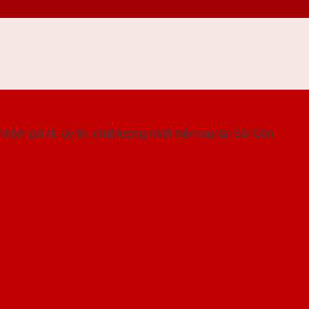
 THỐNG SHOWROOM SAIGONDOOR
hôm giá rẻ, uy tín, chất lượng nhất hiện nay tại Sài Gòn