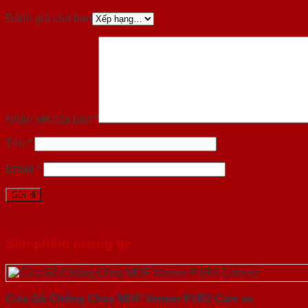
Đánh giá của bạn
Nhận xét của bạn
*
Tên
*
Email
*
Sản phẩm tương tự
Cửa Gỗ Chống Cháy MDF Veneer P1R2 Cam xe