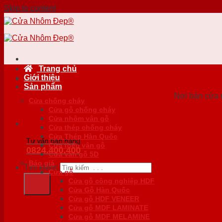
Skip to content
Trang chủ
HỆ
Giới thiệu
Sản phẩm
Nơi bán cửa n
Cửa chống cháy
Cửa gỗ chống cháy
Cửa nhôm vân gỗ
Cửa thép chống cháy
Cửa Thép Hàn Quốc
Tư vấn bán hàng
Cửa thép vân gỗ
0824.400.400
Cửa vân gỗ 5D
Báo giá
Tìm kiếm:
Cửa gỗ
Cửa gỗ công nghiệp HDF
Cửa Gỗ Hàn Quốc
Cửa gỗ HDF VENEER
Cửa gỗ MDF LAMINATE
Cửa gỗ MDF MELAMINE