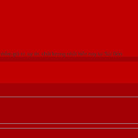
 THỐNG SHOWROOM SAIGONDOOR
hôm giá rẻ, uy tín, chất lượng nhất hiện nay tại Sài Gòn