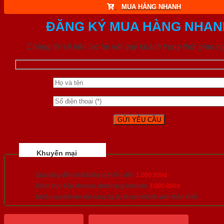
MUA HÀNG NHANH
ĐĂNG KÝ MUA HÀNG NHAN
Chúng tôi sẽ liên lạc lại với quý khách trong thời gian n
Khuyến mại
Quà tặng đồ nội thất trang trí lên đến
1.000.000đ
Giảm trực tiếp khi mua đơn hàng lớn hơn
3.000.000đ
Nhiều ưu đãi lớn khi đăng ký tài khoản thành viên thân thiết