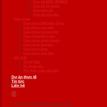
Cửa gỗ MDF VENEER
Cửa gỗ tự nhiên
Cửa vòm gỗ
Cửa gỗ nhà tắm
Cửa nhựa
Cửa nhựa ABS Hàn Quốc
Cửa nhựa cao cấp
Cửa nhựa Composite
Cửa nhựa Đài Loan
Cửa nhựa ghép thanh
Cửa nhựa Sungyu
Cửa vòm nhựa
Cửa nhựa nhà tắm
Nội thất
Tủ Kệ Bếp
Tủ Quần Áo
Phụ kiện cửa nhà tắm
Dự án thực tế
Tin tức
Liên hệ
Chưa có sản phẩm trong giỏ hàng.